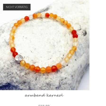
NICHT VORRÄTIG
armband karneol