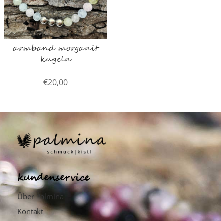
armband morganit
kugeln
€
20,00
kundenservice
Über Palmina
Kontakt