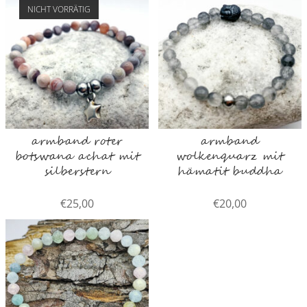
NICHT VORRÄTIG
armband roter
armband
botswana achat mit
wolkenquarz mit
silberstern
hämatit buddha
€
25,00
€
20,00