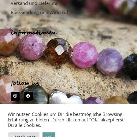
Versand und Lieferung
Rücksendung und Widerruf
informationen
Datenschutz
AGB
Impressum
follow us
friends
Wir nutzen Cookies um Dir die bestmögliche Browsing-
Erfahrung zu bieten. Durch klicken auf "OK" akzeptierst
Nicolette Sattler | Shiatsu
Du alle Cookies.